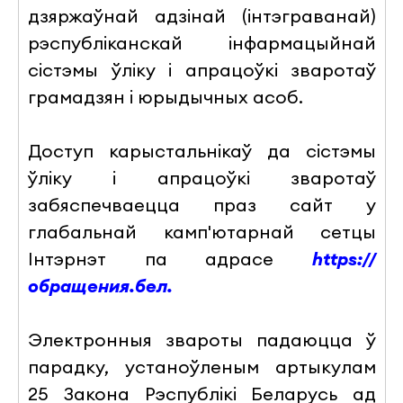
дзяржаўнай адзінай (інтэграванай)
рэспубліканскай інфармацыйнай
сістэмы ўліку і апрацоўкі зваротаў
грамадзян і юрыдычных асоб.
Доступ карыстальнікаў да сістэмы
ўліку і апрацоўкі зваротаў
забяспечваецца праз сайт у
глабальнай камп'ютарнай сетцы
Інтэрнэт па адрасе
https://
обращения.бел
.
Электронныя звароты падаюцца ў
парадку, устаноўленым артыкулам
25 Закона Рэспублікі Беларусь ад