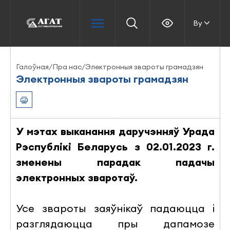
By
Галоўная
/
Пра нас
/
Электронныя звароты грамадзян
Электронныя звароты грамадзян
У мэтах выканання даручэнняў Урада
Рэспублікі Беларусь з 02.01.2023 г.
зменены парадак падачы
электронных зваротаў.
Усе звароты заяўнікаў падаюцца і
разглядаюцца пры дапамозе