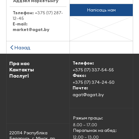
Аддзел маркетынгу
Напісаць нам
Тэлефон:
+375 (17) 287-
12-45
E-mail:
market@agat.by
Назад
Пра нас
Телефон:
Кантакты
+375 (17) 337-54-55
Паслугі
Факс:
+375 (17) 374-24-50
Почта:
agat@agat.by
Рэжым працы:
8.00 – 17.00
Перапынак на абед:
220114 Рэспубліка
12.00 – 13.00
Беларусь, г. Мінск, пр.