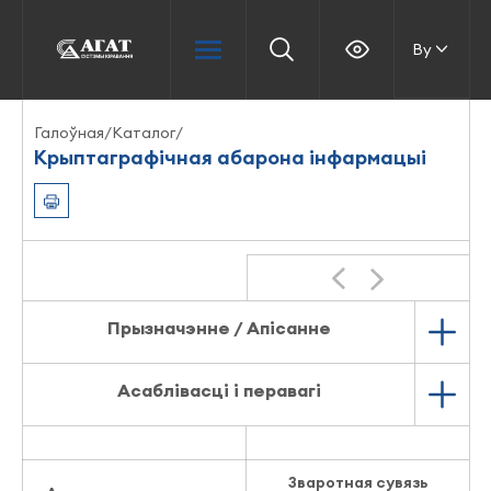
By
Галоўная
/
Каталог
/
Крыптаграфічная абарона інфармацыі
Прызначэнне / Апісанне
Асаблівасці і перавагі
Зваротная сувязь