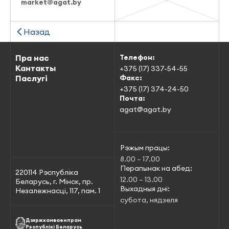
market@agat.by
Назад
Пра нас
Телефон:
Кантакты
+375 (17) 337-54-55
Паслугі
Факс:
+375 (17) 374-24-50
Почта:
agat@agat.by
Рэжым працы:
8.00 – 17.00
Перапынак на абед:
220114 Рэспубліка
12.00 – 13.00
Беларусь, г. Мінск, пр.
Выхадныя дні:
Незалежнасці, 117, пам. 1
субота, нядзеля
Дзяржкамваенпрам
Рэспублікі Беларусь