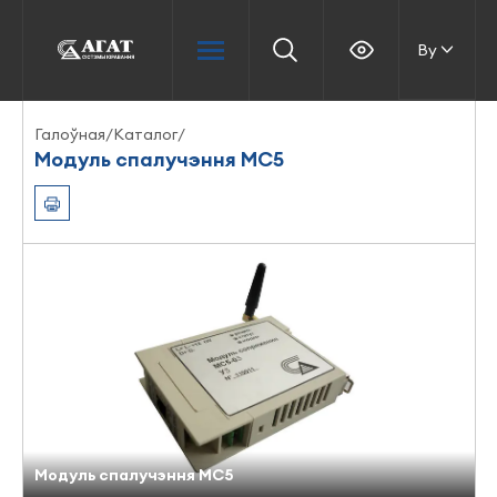
By
Галоўная
/
Каталог
/
Модуль спалучэння МС5
Модуль спалучэння МС5