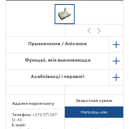
Прызначэнне / Апісанне
Функцыі, якія выконваюцца
Асаблівасці і перавагі
Зваротная сувязь
Аддзел маркетынгу
Напісаць нам
Тэлефон:
+375 (17) 287-
12-45
E-mail: