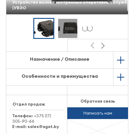
б
Устройство вызова экстренных оперативных служб
У
(УВЭОС)
(
Назначение / Описание
Особенности и преимущества
Обратная связь
Отдел продаж
Написать нам
Телефон:
+375 (17)
305-90-66
E-mail:
sales@agat.by