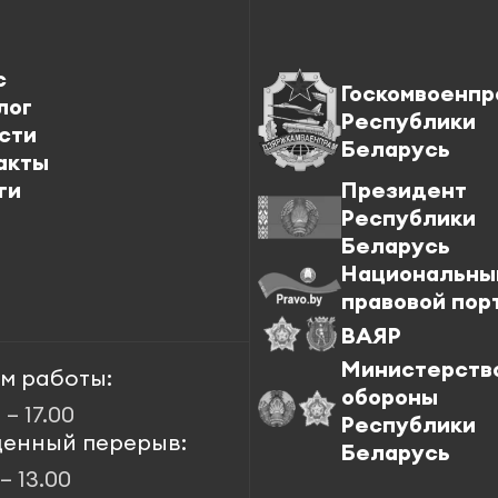
с
Госкомвоенпр
лог
Республики
сти
Беларусь
акты
ги
Президент
Республики
Беларусь
Национальны
правовой пор
ВАЯР
Министерств
м работы:
обороны
 – 17.00
Республики
енный перерыв:
Беларусь
 – 13.00