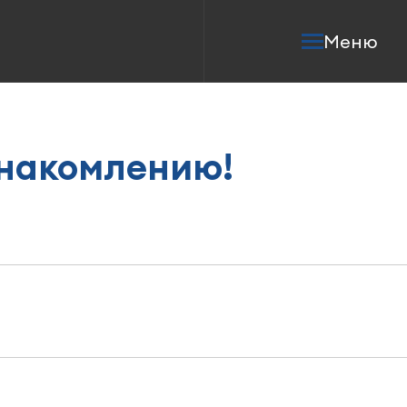
Меню
омлению!
накомлению!