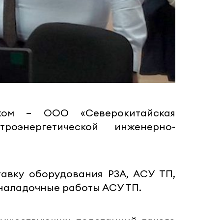
иком – ООО «Северокитайская
роэнергетической инженерно-
авку оборудования РЗА, АСУ ТП,
оналадочные работы АСУ ТП.