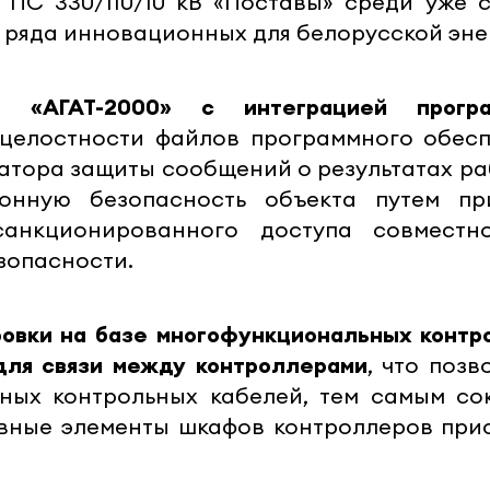
 ПС 330/110/10 кВ «Поставы» среди уже 
ряда инновационных для белорусской энер
 «АГАТ-2000» с интеграцией програ
 целостности файлов программного обесп
атора защиты сообщений о результатах р
ионную безопасность объекта путем пр
санкционированного доступа совмест
зопасности.
ровки на базе многофункциональных контр
для связи между контроллерами
, что позв
ых контрольных кабелей, тем самым сок
ивные элементы шкафов контроллеров при