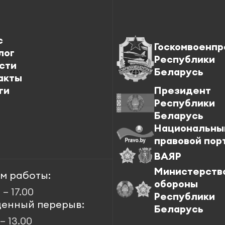
с
Госкомвоенпр
лог
Республики
сти
Беларусь
акты
ги
Президент
Республики
Беларусь
Национальны
правовой пор
ВАЯР
Министерств
м работы:
обороны
 – 17.00
Республики
енный перерыв:
Беларусь
 – 13.00