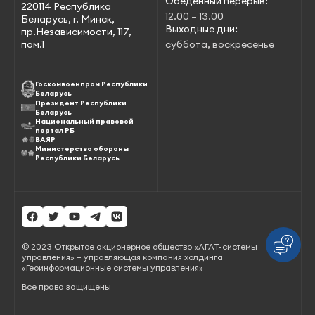
Обеденный перерыв:
220114 Республика
12.00 – 13.00
Беларусь, г. Минск,
Выходные дни:
пр.Независимости, 117,
пом.1
суббота, воскресенье
Госкомвоенпром Республики
Беларусь
Президент Республики
Беларусь
Национальный правовой
портал РБ
ВАЯР
Министерство обороны
Республики Беларусь
© 2023 Открытое акционерное общество «АГАТ-системы
управления» – управляющая компания холдинга
«Геоинформационные системы управления»
Все права защищены