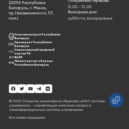
Обеденный перерыв:
220114 Республика
12.00 – 13.00
Беларусь, г. Минск,
Выходные дни:
пр.Независимости, 117,
пом.1
суббота, воскресенье
Госкомвоенпром Республики
Беларусь
Президент Республики
Беларусь
Национальный правовой
портал РБ
ВАЯР
Министерство обороны
Республики Беларусь
© 2023 Открытое акционерное общество «АГАТ-системы
управления» – управляющая компания холдинга
«Геоинформационные системы управления»
Все права защищены