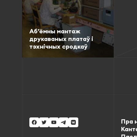
Аб’ёмны мантаж
друкаваных платаў і
тэхнічных сродкаў
Падрабязна
Пра 
Кант
Пасл