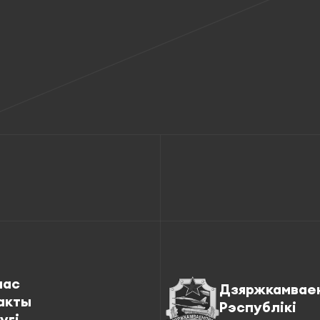
нас
Дзяржкамвае
акты
Рэспублікі
угі