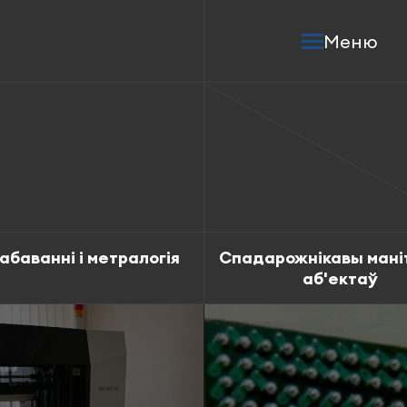
Меню
абаванні і метралогія
Спадарожнікавы мані
аб'ектаў