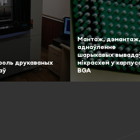
Мантаж, дэмантаж
аднаўленне
шарыкавых вывада
роль друкаваных
мікрасхем у карпус
аў
BGA
абязна
Падрабязна