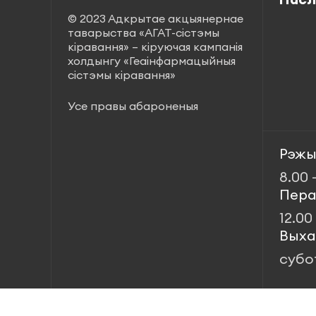
© 2023 Адкрытае акцыянернае
таварыства «АГАТ-сістэмы
кіравання» – кіруючая кампанія
холдынгу «Геаінфармацыйныя
сістэмы кіравання»
Усе правы абароненыя
Рэжы
8.00 
Пера
12.00
Выха
субо