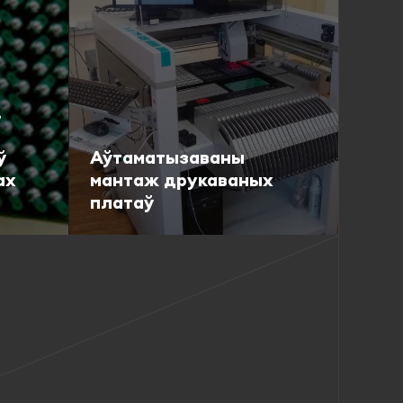
,
ў
Аўтаматызаваны
ах
мантаж друкаваных
платаў
Падрабязна