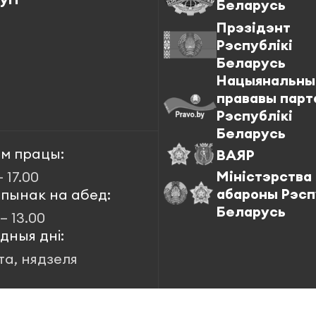
Беларусь
Прэзідэнт
Рэспублікі
Беларусь
Нацыянальны
прававы парт
Рэспублікі
Беларусь
м працы:
ВАЯР
Міністэрства
– 17.00
абароны Рэсп
пынак на абед:
Беларусь
 – 13.00
дныя дні:
та, нядзеля