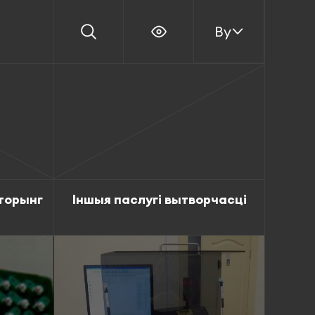
By
торынг
Іншыя паслугі вытворчасці