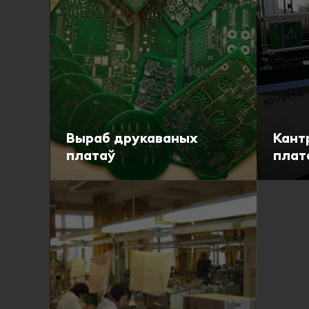
Выраб друкаваных
Кант
платаў
плат
Падрабязна
Падр