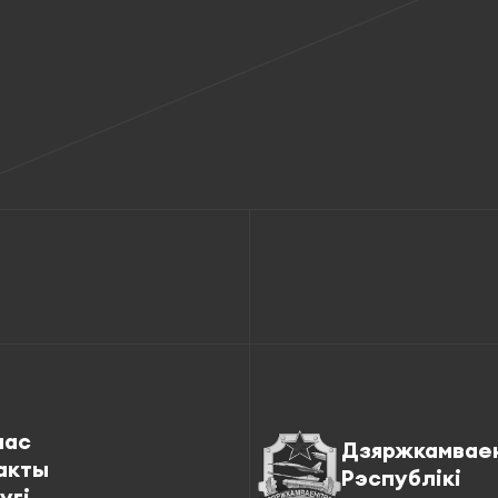
нас
Дзяржкамвае
акты
Рэспублікі
угі