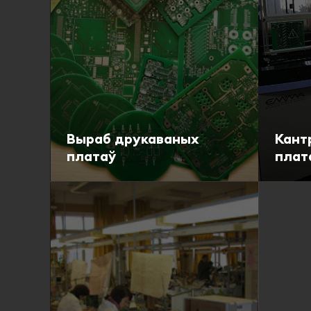
Выраб друкаваных
Кант
платаў
плат
Падрабязна
Падр