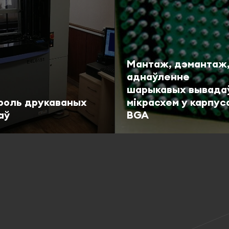
Мантаж, дэмантаж
аднаўленне
шарыкавых вывада
роль друкаваных
мікрасхем у карпус
аў
BGA
абязна
Падрабязна