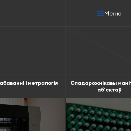
Меню
абаванні і метралогія
Спадарожнікавы мані
аб'ектаў