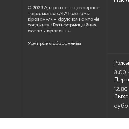
© 2023 Адкрытае акцыянернае
таварыства «АГАТ-сістэмы
кіравання» – кіруючая кампанія
холдынгу «Геаінфармацыйныя
сістэмы кіравання»
Усе правы абароненыя
Рэжы
8.00 
Пера
12.00
Выха
субо