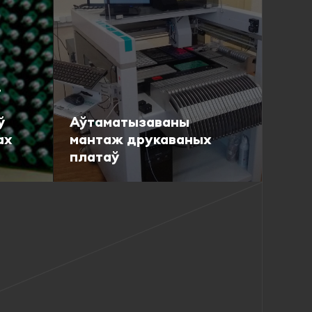
,
ў
Аўтаматызаваны
ах
мантаж друкаваных
платаў
Падрабязна