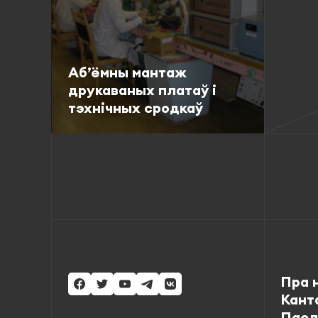
Аб’ёмны мантаж
друкаваных платаў і
тэхнічных сродкаў
Падрабязна
Пра 
Кант
Пасл