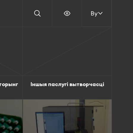
By
торынг
Іншыя паслугі вытворчасці