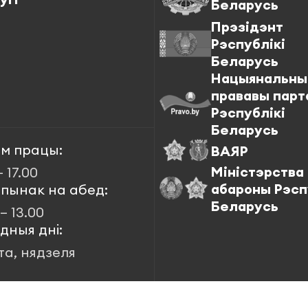
Беларусь
Прэзідэнт
Рэспублікі
Беларусь
Нацыянальны
прававы парт
Рэспублікі
Беларусь
м працы:
ВАЯР
Міністэрства
– 17.00
абароны Рэсп
пынак на абед:
Беларусь
 – 13.00
дныя дні:
та, нядзеля