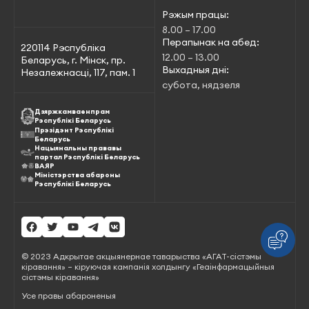
Рэжым працы:
8.00 – 17.00
Перапынак на абед:
220114 Рэспубліка
12.00 – 13.00
Беларусь, г. Мінск, пр.
Выхадныя дні:
Незалежнасці, 117, пам. 1
субота, нядзеля
Дзяржкамваенпрам
Рэспублікі Беларусь
Прэзідэнт Рэспублікі
Беларусь
Нацыянальны прававы
партал Рэспублікі Беларусь
ВАЯР
Міністэрства абароны
Рэспублікі Беларусь
© 2023 Адкрытае акцыянернае таварыства «АГАТ-сістэмы
кіравання» – кіруючая кампанія холдынгу «Геаінфармацыйныя
сістэмы кіравання»
Усе правы абароненыя