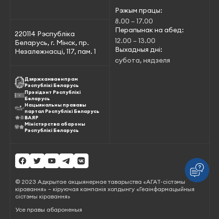
Рэжым працы:
8.00 – 17.00
Перапынак на абед:
220114 Рэспубліка
12.00 – 13.00
Беларусь, г. Мінск, пр.
Выхадныя дні:
Незалежнасці, 117, пам. 1
субота, нядзеля
Дзяржкамваенпрам
Рэспублікі Беларусь
Прэзідэнт Рэспублікі
Беларусь
Нацыянальны прававы
партал Рэспублікі Беларусь
ВАЯР
Міністэрства абароны
Рэспублікі Беларусь
© 2023 Адкрытае акцыянернае таварыства «АГАТ-сістэмы
кіравання» – кіруючая кампанія холдынгу «Геаінфармацыйныя
сістэмы кіравання»
Усе правы абароненыя