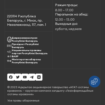
Рэжым працы:
8.00 – 17.00
Перапынак на абед:
220114 Рэспубліка
12.00 – 13.00
Беларусь, г. Мінск, пр.
Выхадныя дні:
Незалежнасці, 117, пам. 1
субота, нядзеля
Дзяржкамваенпрам
Рэспублікі Беларусь
Прэзідэнт Рэспублікі
Беларусь
Нацыянальны прававы
партал Рэспублікі Беларусь
ВАЯР
Міністэрства абароны
Рэспублікі Беларусь
© 2023 Адкрытае акцыянернае таварыства «АГАТ-сістэмы
кіравання» – кіруючая кампанія холдынгу «Геаінфармацыйныя
сістэмы кіравання»
Усе правы абароненыя