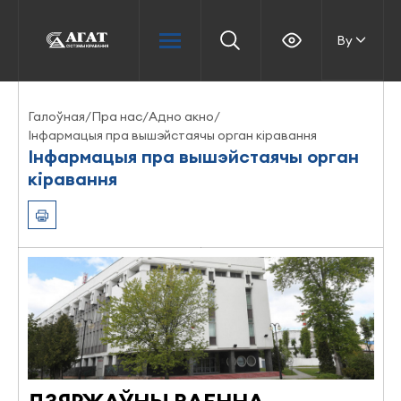
By
Галоўная
/
Пра нас
/
Адно акно
/
Інфармацыя пра вышэйстаячы орган кіравання
Інфармацыя пра вышэйстаячы орган
кіравання
ДЗЯРЖАЎНЫ ВАЕННА-