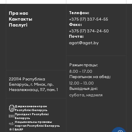
Пра нас
Телефон:
Кантакты
+375 (17) 337-54-55
Паслугі
Факс:
+375 (17) 374-24-50
Почта:
agat@agat.by
Рэжым працы:
8.00 – 17.00
Перапынак на абед:
220114 Рэспубліка
12.00 – 13.00
Беларусь, г. Мінск, пр.
Выхадныя дні:
Незалежнасці, 117, пам. 1
субота, нядзеля
Дзяржкамваенпрам
Рэспублікі Беларусь
Прэзідэнт Рэспублікі
Беларусь
Нацыянальны прававы
партал Рэспублікі Беларусь
ВАЯР