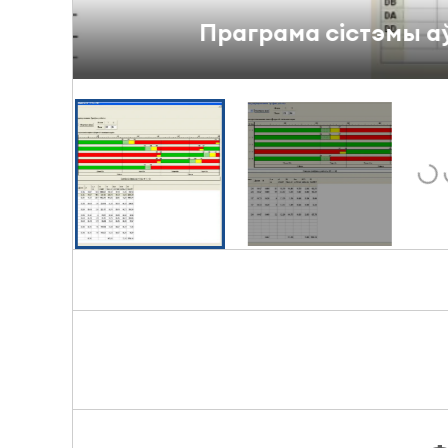
Праграма сістэмы аўтаматыз