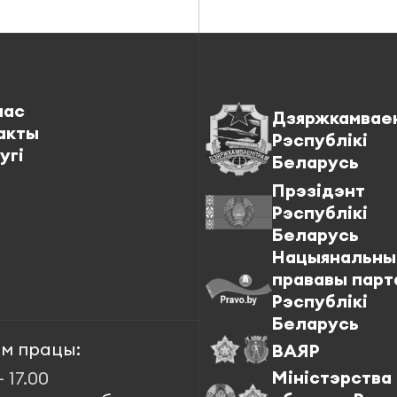
нас
Дзяржкамвае
акты
Рэспублікі
угі
Беларусь
Прэзідэнт
Рэспублікі
Беларусь
Нацыянальны
прававы парт
Рэспублікі
Беларусь
м працы:
ВАЯР
Міністэрства
– 17.00