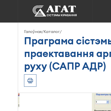
Праграма сістэмы аў
праектавання арганіз
Галоўная
/
Каталог
/
(САПР АДР)
Праграма сістэм
праектавання ар
руху (САПР АДР)