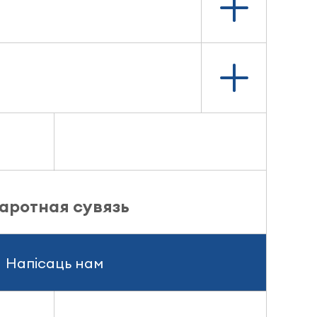
аротная сувязь
Напісаць нам