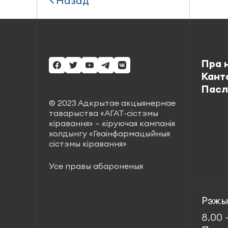
Назад
Пра 
Кант
Пасл
© 2023 Адкрытае акцыянернае
таварыства «АГАТ-сістэмы
кіравання» – кіруючая кампанія
холдынгу «Геаінфармацыйныя
сістэмы кіравання»
Усе правы абароненыя
Рэжы
8.00 