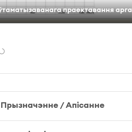
аванага праектавання арганізацыі
Прызначэнне / Апісанне