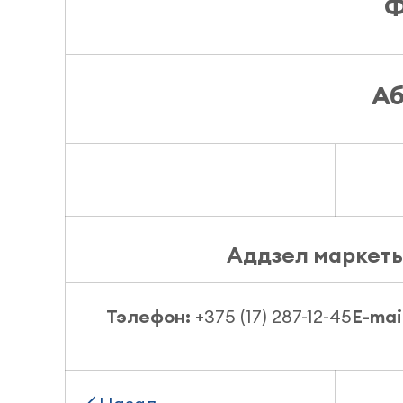
Ф
Аб
Аддзел маркет
Тэлефон:
+375 (17) 287-12-45
E-mai