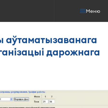
Меню
таматызаванага
ацыі дарожнага руху
ы аўтаматызаванага
ганізацыі дарожнага