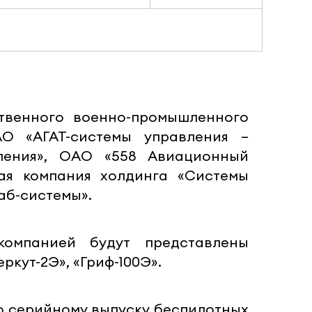
ственного военно-промышленного
О «АГАТ-системы управления –
ления», ОАО «558 Авиационный
ая компания холдинга «Системы
аб-системы».
компанией будут представлены
кут-2Э», «Гриф-100Э».
по серийному выпуску беспилотных