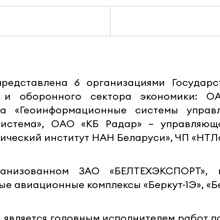
представлена 6 организациями Государ
ь и оборонного сектора экономики: ОА
га «Геоинформационные системы управ
истема», ОАО «КБ Радар» – управляющ
ический институт НАН Беларуси», ЧП «НТЛ
ганизованном ЗАО «БЕЛТЕХЭКСПОРТ», 
 авиационные комплексы «Беркут-1Э», «Бер
» является головным исполнителем работ 