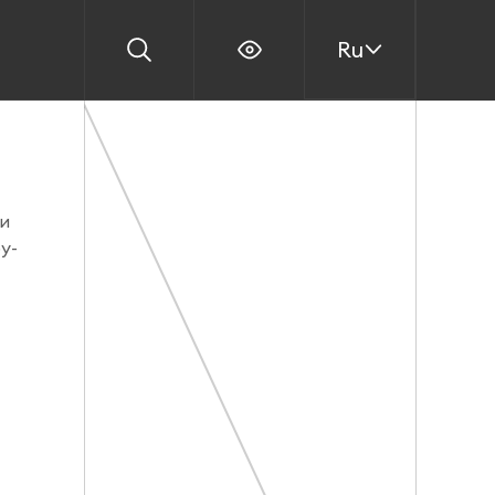
Ru
ии
у-