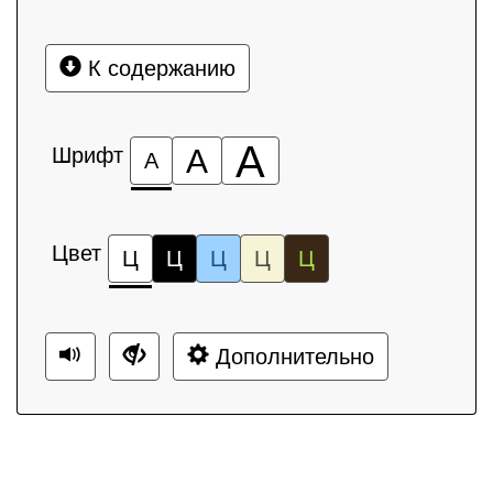
К содержанию
А
Шрифт
А
А
Цвет
Ц
Ц
Ц
Ц
Ц
Дополнительно