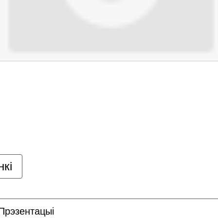
нкі
Прэзентацыі