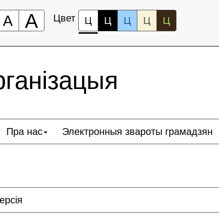
А
А
Цвет
Ц
Ц
Ц
Ц
Ц
рганізацыя
Пра нас
Электронныя звароты грамадзян
ерсія