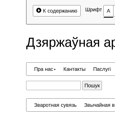
Шрифт
К содержанию
А
Дзяржаўная а
Пра нас
Кантакты
Паслугі
Зваротная сувязь
Звычайная в